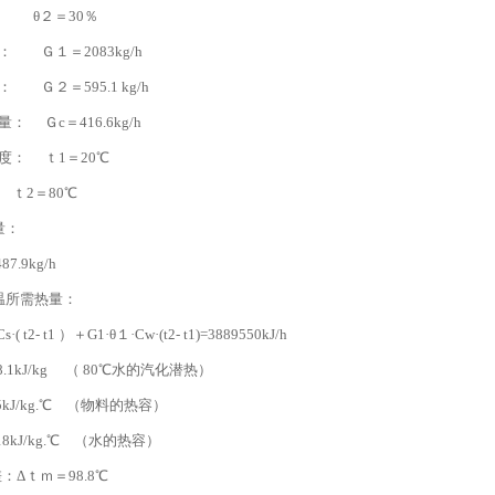
： θ２＝30％
Ｇ１＝2083kg/h
２＝595.1 kg/h
Ｇc＝416.6kg/h
： ｔ1＝20℃
ｔ2＝80℃
量：
7.9kg/h
所需热量：
 t2- t1 ）＋G1·θ１·Cw·(t2- t1)=3889550kJ/h
.1kJ/kg （ 80℃水的汽化潜热）
/kg.℃ （物料的热容）
J/kg.℃ （水的热容）
：Δｔｍ＝98.8℃