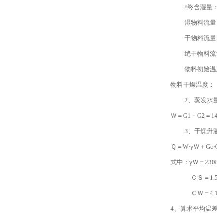
^终含湿量
湿物料流量： 
干物料流量： Ｇ
绝干物料流量： 
物料初始温度
物料干燥温度： 
2、蒸发水
Ｗ＝G1－G2＝148
3、干燥升温
Ｑ＝W·γＷ＋Gc·Cs·(
式中：γＷ＝2308
ＣＳ＝1.5kJ
ＣＷ＝4.18k
4、算术平均温差