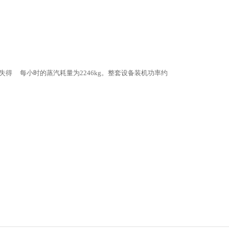
0%的热量损失得 每小时的蒸汽耗量为2246kg。整套设备装机功率约