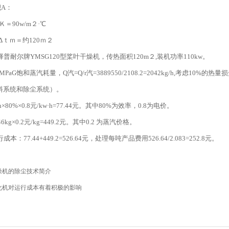
A：
90w/m２·℃
ｔｍ＝约120ｍ２
耐尔牌YMSG120型桨叶干燥机，传热面积120m２,装机功率110kw。
PaG饱和蒸汽耗量，Q汽=Q/r汽=3889550/2108.2=2042kg/h,考虑1
加料系统和除尘系统）。
×80%×0.8元/kw·h=77.44元。其中80%为效率，0.8为电价。
g×0.2元/kg=449.2元。其中0.2 为蒸汽价格。
77.44+449.2=526.64元，处理每吨产品费用526.64/2.083=252.8元。
燥机的除尘技术简介
化机对运行成本有着积极的影响