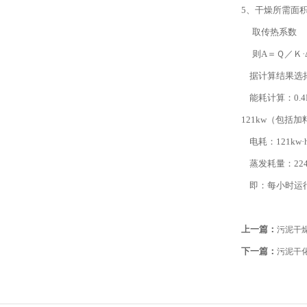
5、干燥所需面积
取传热系数 Ｋ＝
则A＝Ｑ／Ｋ·Δ
据计算结果选择普
能耗计算：0.4M
121kw（包括
电耗：121kw·h
蒸发耗量：2246k
即：每小时运行成本：
上一篇：
污泥干
下一篇：
污泥干