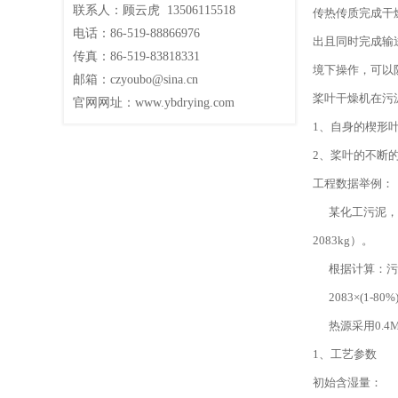
联系人：顾云虎 13506115518
传热传质完成干
电话：86-519-88866976
出且同时完成输
传真：86-519-83818331
境下操作，可以
邮箱：czyoubo@sina.cn
桨叶干燥机在污
官网网址：www.ybdrying.com
1、自身的楔形
2、桨叶的不断
工程数据举例：
某化工污泥，初
2083kg）。
根据计算：污泥从
2083×(1-80%
热源采用0.4MP
1、工艺参数
初始含湿量：