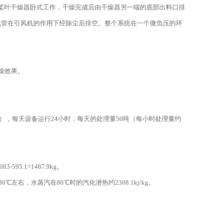
桨叶干燥器卧式工作，干燥完成后由干燥器另一端的底部出料口排
气管在引风机的作用下经除尘后排空。整个系统在一个微负压的环
燥效果。
），每天设备运行24小时，每天的处理量50吨（每小时处理量约
595.1=1487.9kg。
0℃左右，水蒸汽在80℃时的汽化潜热约2308.1kj/kg。