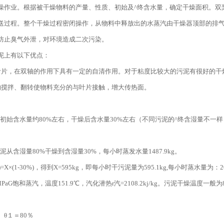
燥作业。根据被干燥物料的产量、性质、初始及^终含水量，确定干燥面积。双
送过程。整个干燥过程密闭操作，从物料中释放出的水蒸汽由干燥器顶部的排
防止臭气外泄，对环境造成二次污染。
泥上有以下优点：
叶片，在双轴的作用下具有一定的自清作用。对于粘度比较大的污泥有很好的干
的搅拌、翻转使物料充分的与叶片接触，增大传热面。
始含水量约80%左右，干燥后含水量30%左右（不同污泥的^终含湿量不一样
含湿量80%干燥到含湿量30%，每小时蒸发水量1487.9kg。
)=X×(1-30%)，得到X=595kg，即每小时干污泥量为595.1kg,每小时蒸水量为：2083-
aG饱和蒸汽，温度151.9℃，汽化潜热r汽=2108.2kj/kg。污泥干燥温度一般为8
 θ１＝80％